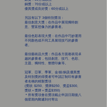
銅獎：70分或以上
優異獎或良好獎：60分或以上
另設有以下 3個特別獎項：
最佳創意大獎：在作品中展現獨特創
意、豐富想像力的參賽者。
​最佳色彩表現大獎：在作品中巧妙運用
不同顏色或不同工具展現技巧的參賽
者。
最佳藝術品大獎：作品各方面都表現卓
越的參賽者，包括創意、技巧、色彩、
主題、獨特性、整體印象等。
冠軍、亞軍、季軍、金/銀/銅及優異獎
及特別獎的得獎者可申請訂制印有參賽
者名稱的精製獎項
(獎狀: $250、獎牌$250、獎盃$300,
獎狀＋獎牌＋獎盃$350)
＊所有獎項會在獎項截止申請日期後八
個星期內郵遞到付寄出