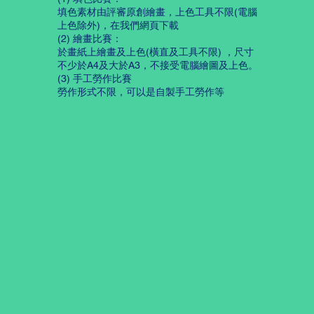
填色素材由評審原創繪畫，上色工具不限(電腦
上色除外)，在我們網頁下載
(2) 繪畫比賽：
於畫紙上繪畫及上色(橫直及工具不限) ，尺寸
不少於A4及大於A3，不接受電腦繪圖及上色。
(3) 手工勞作比賽
勞作形式不限，可以是自製手工勞作等