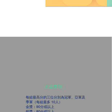
比賽獎項：
每組最高分的三位分別為冠軍、亞軍及
季軍（每組最多 10人）
金獎：90分或以上
銀獎：80分或以上