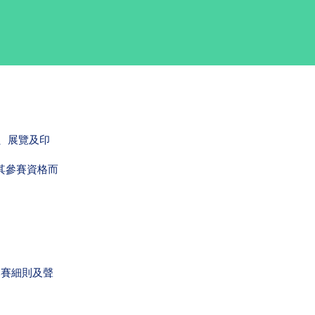
、展覽及印
其參賽資格而
比賽細則及聲