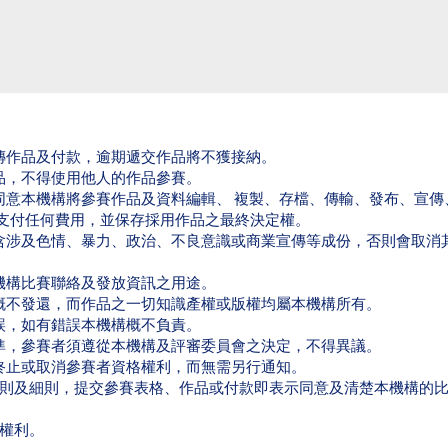
上傳作品及付款，逾期遞交作品將不獲接納。
品，不得使用他人的作品參賽。
示同意本機構將參賽作品及資料編輯、 複製、存檔、傳輸、發布、宣傳
支付任何費用，並保存採用作品之最終決定權。
包含涉及色情、暴力、政治、不良意識或商業宣傳等成份，否則會取消
本機構比賽聯絡及發放資訊之用途。
，概不發還，而作品之一切知識產權或版權均屬本機構所有。
誤，如有錯誤本機構概不負責。
為準，參賽者須遵從本機構及評審委員會之決定，不得異議。
、終止或取消參賽者資格權利，而無需另行通知。
賽規則及細則，提交參賽表格、作品或付款即表示同意及清楚本機構的
後權利。