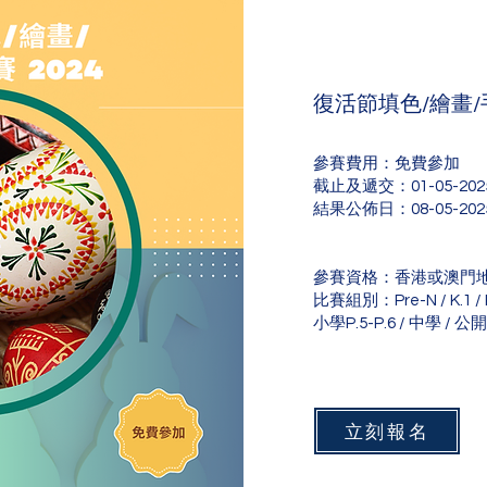
復活節填色/繪畫/
參賽費用：免費參加
​截止及遞交：01-05-202
結果公佈日：08-05-202
參賽資格：香港或澳門
比賽組別：Pre-N / K.1 / K.
小學P.5-P.6 / 中學 / 公開
立刻報名