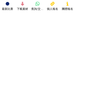
定權。
4.所有參賽作品會被審查，不可包含涉及色情、
最新比賽
下載素材
查詢/交作品
個人報名
團體報名
暴力、政治、不良意識或商業宣傳等成份，否則
會取消其參賽資格而無需另行通知。
5.參賽者所提供之個人資料只作本機構比賽聯絡
及發放資訊之用途。
6.所有參賽作品及費用一經遞交，概不發還，而
作品之一切知識產權或版權均屬本機構所有。
7.請確保參賽者之個人資料正確無誤，如有錯誤
本機構概不負責。
8.評審結果以評審委員會之決定為準，參賽者須
遵從本機構及評審委員會之決定，不得異議。
9.本機構有權保留修訂比賽規則、終止或取消參
賽者資格權利，而無需另行通知。
10.所有參賽者必須遵守所有比賽規則及細則，
提交參賽表格、作品或付款即表示同意及清楚本
機構的比賽細則及聲明。
11.如有任何爭議，本機構保留最後權利。
Contact Us