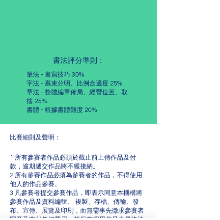
書法評分準則：
筆法 - 書寫技巧 30%
字法 - 裹束分明、比例合適度 25%
章法 - 整體編章佈局、經營位置、取
捨 25%
書體 - 根據書體難度 20%
比賽細則及聲明：
1.所有參賽者作品必須於截止前上傳作品及付
款，逾期遞交作品將不獲接納。
2.所有參賽作品必須為參賽者的作品，不得使用
他人的作品參賽。
3.凡參賽者提交參賽作品，即表示同意本機構將
參賽作品及資料編輯、 複製、存檔、傳輸、發
布、宣傳、展覽及印刷，而無需事先徵求參賽者
同意及支付任何費用，並保存採用作品之最終決