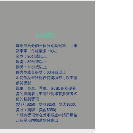
比賽獎項：
每組最高分的三位分別為冠軍、亞軍
及季軍（每組最多 10人）
金獎：90分或以上
銀獎：80分或以上
銅獎：70分或以上
優異獎或良好獎：60分或以上
即使作品未獲得任何獎項都可以申請
參與獎狀
冠軍、亞軍、季軍、金/銀/銅及優異
獎的得獎者可申請訂制印有參賽者名
稱的精製獎項
(獎狀: $250、獎牌$250、獎盃$300,
獎狀＋獎牌＋獎盃$350)
＊所有獎項會在獎項截止申請日期後
八個星期內郵遞到付寄出