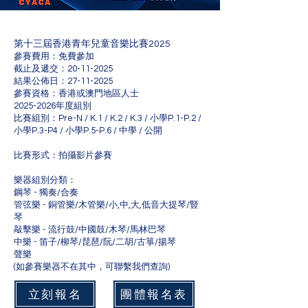
第十三屆香港青年兒童音樂比賽2025
參賽費用：免費參加
​截止及遞交：20-11-2025
結果公佈日：27-11-2025
參賽資格：香港或澳門地區人士
2025-2026
年度組別
比賽組別：Pre-N / K.1 / K.2 / K.3 / 小學P.1-P.2 /
小學P.3-P4 / 小學P.5-P.6 / 中學 / 公開
比賽形式：拍攝影片參賽
樂器組別分類：
鋼琴 - 獨奏/合奏
管弦樂 - 銅管樂/木管樂/小,中,大,低音大提琴/豎
琴
敲擊樂 - 流行鼓/中國鼓/木琴/馬林巴琴
中樂 - 笛子/柳琴/琵琶/阮/二胡/古箏/揚琴
聲樂
(如參賽樂器不在其中，可聯繫我們查詢)
立刻報名
團體報名表