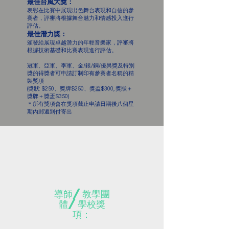
最佳台風大獎：
表彰在比賽中展現出色舞台表現和自信的參
賽者，評審將根據舞台魅力和情感投入進行
評估。
最佳潛力獎：
頒發給展現卓越潛力的年輕音樂家，評審將
根據技術基礎和比賽表現進行評估。
冠軍、亞軍、季軍、金/銀/銅/優異獎及特別
獎的得獎者可申請訂制印有參賽者名稱的精
製獎項
(獎狀: $250、獎牌$250、獎盃$300, 獎狀＋
獎牌＋獎盃$350)
＊所有獎項會在獎項截止申請日期後八個星
期內郵遞到付寄出
導師/教學團
體/學校獎
項：