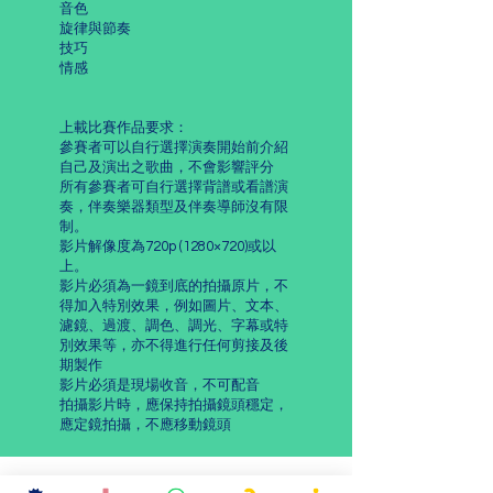
音色
旋律與節奏
技巧
情感
上載比賽作品要求：
參賽者可以自行選擇演奏開始前介紹
自己及演出之歌曲，不會影響評分
所有參賽者可自行選擇背譜或看譜演
奏，伴奏樂器類型及伴奏導師沒有限
制。
影片解像度為720p (1280×720)或以
上。
影片必須為一鏡到底的拍攝原片，不
得加入特別效果，例如圖片、文本、
濾鏡、過渡、調色、調光、字幕或特
別效果等，亦不得進行任何剪接及後
期製作
影片必須是現場收音，不可配音
拍攝影片時，應保持拍攝鏡頭穩定，
應定鏡拍攝，不應移動鏡頭
比賽細則及聲明：