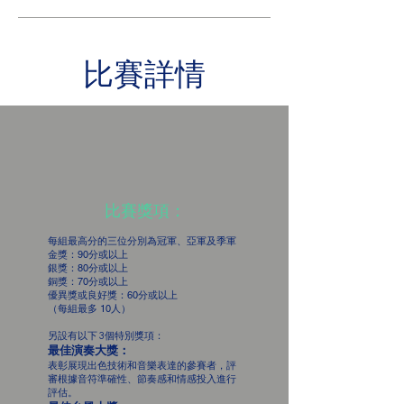
比賽詳情
比賽獎項：
每組最高分的三位分別為冠軍、亞軍及季軍
金獎：90分或以上
銀獎：80分或以上
銅獎：70分或以上
優異獎或良好獎：60分或以上
（每組最多 10人）
另設有以下 3個特別獎項：
最佳演奏大獎：
表彰展現出色技術和音樂表達的參賽者，評
審根據音符準確性、節奏感和情感投入進行
評估。