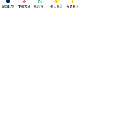
最新比賽
下載素材
查詢/交作品
個人報名
團體報名
1.所有參賽者作品必須於截止前上傳作品，逾期
遞交作品將不獲接納。
2.所有參賽作品必須為參賽者的作品，不得使用
他人的作品參賽。
3.凡參賽者提交參賽作品，即表示同意本機構將
參賽作品及資料編輯、 複製、存檔、傳輸、發
布、宣傳、展覽及印刷，而無需事先徵求參賽者
同意及支付任何費用，並保存採用作品之最終決
定權。
4.所有參賽作品會被審查，不可包含涉及色情、
暴力、政治、不良意識或商業宣傳等成份，否則
會取消其參賽資格而無需另行通知。
5.參賽者所提供之個人資料只作本機構比賽聯絡
及發放資訊之用途。
6.所有參賽作品及費用一經遞交，概不發還，而
作品之一切知識產權或版權均屬本機構所有。
7.請確保參賽者之個人資料正確無誤，如有錯誤
本機構概不負責。
8.評審結果以評審委員會之決定為準，參賽者須
遵從本機構及評審委員會之決定，不得異議。
9.本機構有權保留修訂比賽規則、終止或取消參
賽者資格權利，而無需另行通知。
10.所有參賽者必須遵守所有比賽規則及細則，