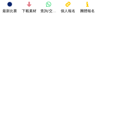
最新比賽
下載素材
查詢/交作品
個人報名
團體報名