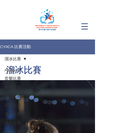
CYACA 比賽活動
溜冰比賽
溜冰比賽
All Posts
音樂比賽
藝術比賽
朗誦比賽
認字比賽
徵文比賽
攝影比賽
書法比賽