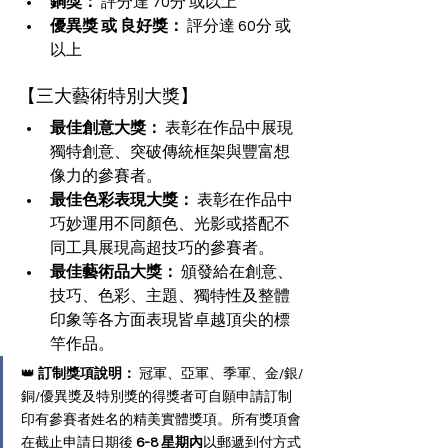
銅獎：
 評分達 70分 或以上
優異獎 或 良好獎：
 評分達 60分 或
以上
【三大藝術特別大獎】
最佳創意大獎：
 表彰在作品中展現
獨特創意、突破傳統框架與豐富想
像力的參賽者。
最佳色彩表現大獎：
 表彰在作品中
巧妙運用不同顏色、光影或搭配不
同工具展現高超技巧的參賽者。
最佳藝術品大獎：
 頒發給在創意、
技巧、色彩、主題、獨特性及整體
印象等各方面表現皆卓越頂尖的標
竿作品。
👑 
訂制獎項說明：
 冠軍、亞軍、季軍、金/銀/
銅/優異獎及特別獎的得獎者可自願申請訂制
印有參賽者姓名的精美實體獎項。所有獎項會
在截止申請日期後 
6-8 星期內
以郵遞到付方式