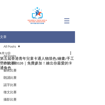
文章
All Posts
6月12日
All Posts
第五屆香港青年兒童卡通人物填色/繪畫/手工
勞作比賽2026｜免費參加！繪出你最愛的卡
音樂比賽
通角色
藝術比賽
朗誦比賽
認字比賽
徵文比賽
攝影比賽