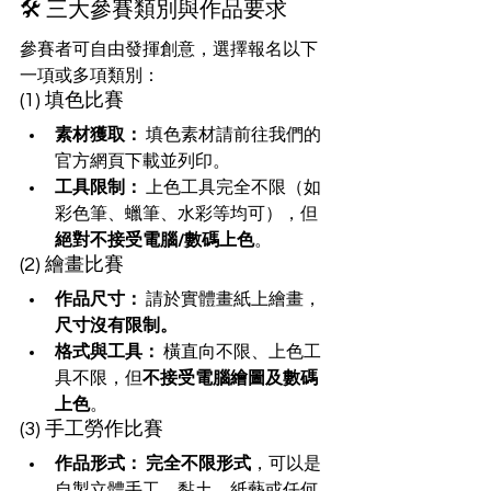
🛠️ 三大參賽類別與作品要求
參賽者可自由發揮創意，選擇報名以下
一項或多項類別：
(1) 填色比賽
素材獲取：
 填色素材請前往我們的
官方網頁下載並列印。
工具限制：
 上色工具完全不限（如
彩色筆、蠟筆、水彩等均可），但
絕對不接受電腦/數碼上色
。
(2) 繪畫比賽
作品尺寸：
 請於實體畫紙上繪畫，
尺寸沒有限制。
格式與工具：
 橫直向不限、上色工
具不限，但
不接受電腦繪圖及數碼
上色
。
(3) 手工勞作比賽
作品形式：
完全不限形式
，可以是
自製立體手工、黏土、紙藝或任何