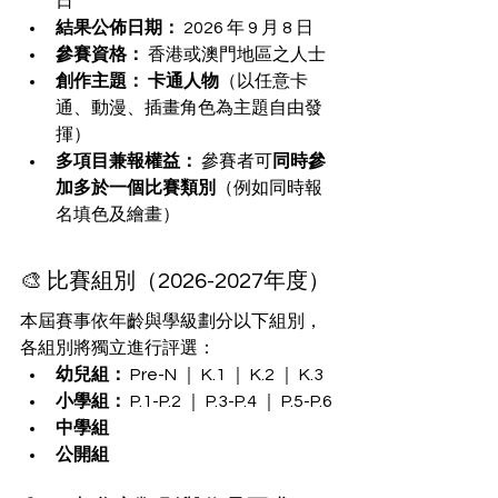
日
結果公佈日期：
 2026 年 9 月 8 日
參賽資格：
 香港或澳門地區之人士
創作主題：
卡通人物
（以任意卡
通、動漫、插畫角色為主題自由發
揮）
多項目兼報權益：
 參賽者可
同時參
加多於一個比賽類別
（例如同時報
名填色及繪畫）
🎨 比賽組別（2026-2027年度）
本屆賽事依年齡與學級劃分以下組別，
各組別將獨立進行評選：
幼兒組：
 Pre-N ｜ K.1 ｜ K.2 ｜ K.3
小學組：
 P.1-P.2 ｜ P.3-P.4 ｜ P.5-P.6
中學組
公開組