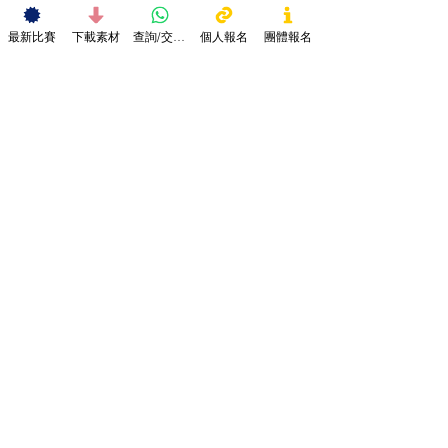
最新比賽
下載素材
查詢/交作品
個人報名
團體報名
⚖️ 比賽細則與聲明
藝術比賽
查看全部
最新文章