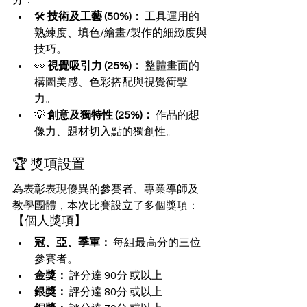
🛠️ 
技術及工藝 (50%)：
 工具運用的
熟練度、填色/繪畫/製作的細緻度與
技巧。
👀 
視覺吸引力 (25%)：
 整體畫面的
構圖美感、色彩搭配與視覺衝擊
力。
💡 
創意及獨特性 (25%)：
 作品的想
像力、題材切入點的獨創性。
🏆 獎項設置
為表彰表現優異的參賽者、專業導師及
教學團體，本次比賽設立了多個獎項：
【個人獎項】
冠、亞、季軍：
 每組最高分的三位
參賽者。
金獎：
 評分達 90分 或以上
銀獎：
 評分達 80分 或以上