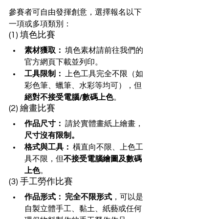
參賽者可自由發揮創意，選擇報名以下
一項或多項類別：
(1) 填色比賽
素材獲取：
 填色素材請前往我們的
官方網頁下載並列印。
工具限制：
 上色工具完全不限（如
彩色筆、蠟筆、水彩等均可），但
絕對不接受電腦/數碼上色
。
(2) 繪畫比賽
作品尺寸：
 請於實體畫紙上繪畫，
尺寸沒有限制。
格式與工具：
 橫直向不限、上色工
具不限，但
不接受電腦繪圖及數碼
上色
。
(3) 手工勞作比賽
作品形式：
完全不限形式
，可以是
自製立體手工、黏土、紙藝或任何