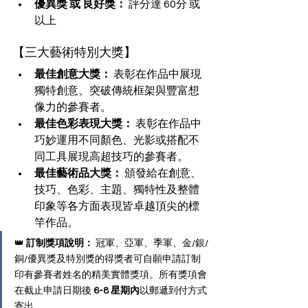
優異獎 或 良好獎：
 評分達 60分 或
以上
【三大藝術特別大獎】
最佳創意大獎：
 表彰在作品中展現
獨特創意、突破傳統框架與豐富想
像力的參賽者。
最佳色彩表現大獎：
 表彰在作品中
巧妙運用不同顏色、光影或搭配不
同工具展現高超技巧的參賽者。
最佳藝術品大獎：
 頒發給在創意、
技巧、色彩、主題、獨特性及整體
印象等各方面表現皆卓越頂尖的標
竿作品。
👑 
訂制獎項說明：
 冠軍、亞軍、季軍、金/銀/
銅/優異獎及特別獎的得獎者可自願申請訂制
印有參賽者姓名的精美實體獎項。所有獎項會
在截止申請日期後 
6-8 星期內
以郵遞到付方式
寄出。