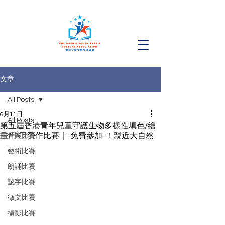
文章
All Posts
6月11日
All Posts
第五屆香港青年兒童守護生物多樣性填色/繪
畫/手工勞作比賽｜-免費參加-！親近大自然
音樂比賽
藝術比賽
朗誦比賽
認字比賽
徵文比賽
攝影比賽