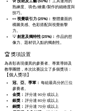
🛠️ 
技術及工藝 (50%)：
 工具運用的
熟練度、填色/繪畫/製作的細緻度與
技巧。
👀 
視覺吸引力 (25%)：
 整體畫面的
構圖美感、色彩搭配與視覺衝擊
力。
💡 
創意及獨特性 (25%)：
 作品的想
像力、題材切入點的獨創性。
🏆 獎項設置
為表彰表現優異的參賽者、專業導師及
教學團體，本次比賽設立了多個獎項：
【個人獎項】
冠、亞、季軍：
 每組最高分的三位
參賽者。
金獎：
 評分達 90分 或以上
銀獎：
 評分達 80分 或以上
銅獎：
 評分達 70分 或以上