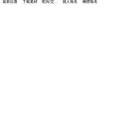
最新比賽
下載素材
查詢/交作品
個人報名
團體報名
⚖️ 比賽細則與聲明
藝術比賽
查看全部
最新文章