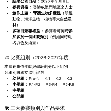
結果公佈日期：
 2026 年 9 月 8 日
參賽資格：
 香港或澳門地區之人士
創作主題：
守護生物多樣性
（環繞
動物、海洋生物、植物等大自然題
材）
多項目兼報權益：
 參賽者可
同時參
加多於一個比賽類別
（例如同時報
名填色及繪畫）
🎨 比賽組別（2026-2027年度）
本屆賽事依年齡與學級劃分以下組別，
各組別將獨立進行評選：
幼兒組：
 Pre-N ｜ K.1 ｜ K.2 ｜ K.3
小學組：
 P.1-P.2 ｜ P.3-P.4 ｜ P.5-P.6
中學組
公開組
🛠️ 三大參賽類別與作品要求