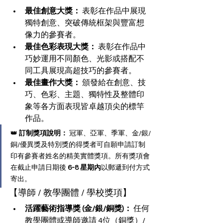
最佳創意大獎：
 表彰在作品中展現
獨特創意、突破傳統框架與豐富想
像力的參賽者。
最佳色彩表現大獎：
 表彰在作品中
巧妙運用不同顏色、光影或搭配不
同工具展現高超技巧的參賽者。
最佳畫作大獎：
 頒發給在創意、技
巧、色彩、主題、獨特性及整體印
象等各方面表現皆卓越頂尖的標竿
作品。
👑 
訂制獎項說明：
 冠軍、亞軍、季軍、金/銀/
銅/優異獎及特別獎的得獎者可自願申請訂制
印有參賽者姓名的精美實體獎項。所有獎項會
在截止申請日期後 
6-8 星期內
以郵遞到付方式
寄出。
【導師 / 教學團體 / 學校獎項】
活躍藝術指導獎 (金/銀/銅獎)：
 任何
教學團體或導師邀請 4位（銅獎）/ 