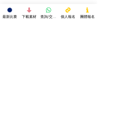
最新比賽
下載素材
查詢/交作品
個人報名
團體報名
藝術比賽
查看全部
最新文章