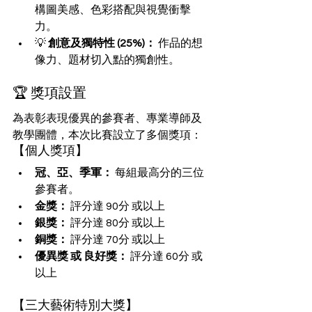
構圖美感、色彩搭配與視覺衝擊
力。
💡 
創意及獨特性 (25%)：
 作品的想
像力、題材切入點的獨創性。
🏆 獎項設置
為表彰表現優異的參賽者、專業導師及
教學團體，本次比賽設立了多個獎項：
【個人獎項】
冠、亞、季軍：
 每組最高分的三位
參賽者。
金獎：
 評分達 90分 或以上
銀獎：
 評分達 80分 或以上
銅獎：
 評分達 70分 或以上
優異獎 或 良好獎：
 評分達 60分 或
以上
【三大藝術特別大獎】