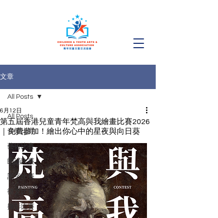
文章
All Posts
6月12日
All Posts
第五屆香港兒童青年梵高與我繪畫比賽2026
｜免費參加！繪出你心中的星夜與向日葵
音樂比賽
藝術比賽
朗誦比賽
認字比賽
徵文比賽
攝影比賽