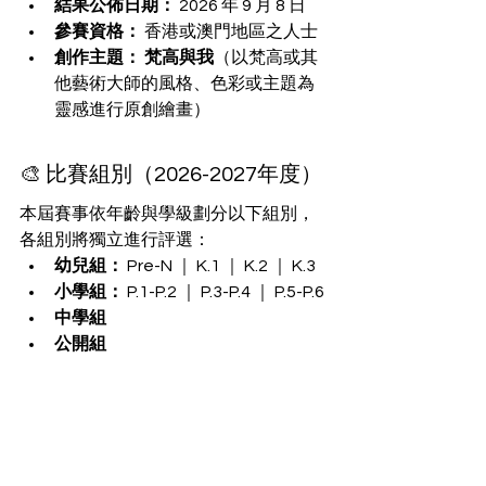
結果公佈日期：
 2026 年 9 月 8 日
參賽資格：
 香港或澳門地區之人士
創作主題：
梵高與我
（以梵高或其
他藝術大師的風格、色彩或主題為
靈感進行原創繪畫）
🎨 比賽組別（2026-2027年度）
本屆賽事依年齡與學級劃分以下組別，
各組別將獨立進行評選：
幼兒組：
 Pre-N ｜ K.1 ｜ K.2 ｜ K.3
小學組：
 P.1-P.2 ｜ P.3-P.4 ｜ P.5-P.6
中學組
公開組