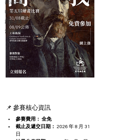
書法比賽
歌唱比賽
跳舞比賽
溜冰比賽
📌 參賽核心資訊
參賽費用：
全免
截止及遞交日期：
 2026 年 8 月 31 
日