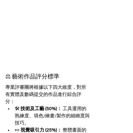
⚖️ 藝術作品評分標準
專業評審團將根據以下四大維度，對所
有實體及數碼提交的作品進行綜合評
分：
🛠️ 
技術及工藝 (50%)：
 工具運用的
熟練度、填色/繪畫/製作的細緻度與
技巧。
👀 
視覺吸引力 (25%)：
 整體畫面的